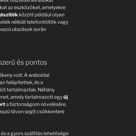
kek részletes leírásokat
kat az eszközöket, amelyekre
gészítők
között például olyan
eték nélküli telefontöltők vagy
osszú utazások során
yszerű és pontos
keny volt. A weboldal
n felépítettek, és a
iót tartalmaztak. Néhány
emet, amely tartalmazott egy
új
rt
a biztonságom növelésére,
osszú távon segít csökkenteni
 és a gyors szállítás lehetősége