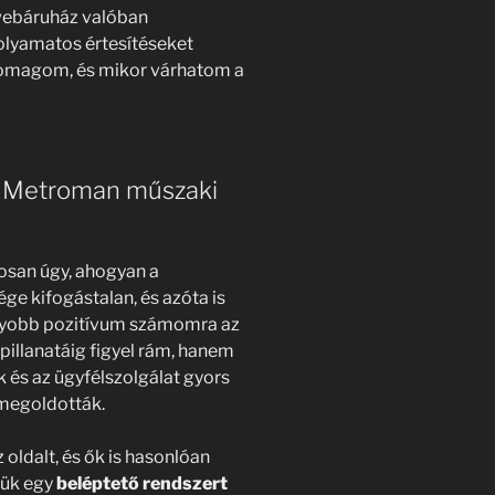
webáruház valóban
olyamatos értesítéseket
csomagom, és mikor várhatom a
a Metroman műszaki
san úgy, ahogyan a
e kifogástalan, és azóta is
gyobb pozitívum számomra az
pillanatáig figyel rám, hanem
k és az ügyfélszolgálat gyors
megoldották.
 oldalt, és ők is hasonlóan
kük egy
beléptető rendszert