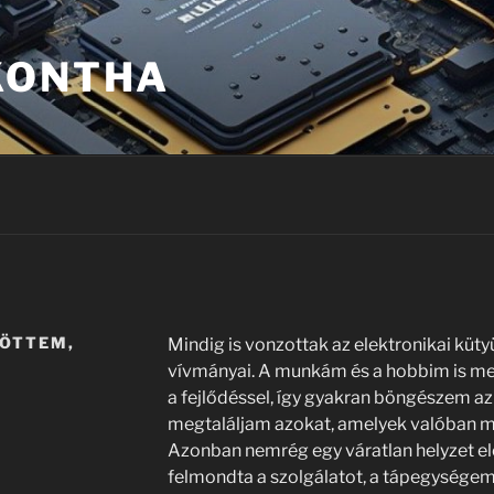
KONTHA
JÖTTEM,
Mindig is vonzottak az elektronikai küty
vívmányai. A munkám és a hobbim is meg
a fejlődéssel, így gyakran böngészem az
megtaláljam azokat, amelyek valóban m
Azonban nemrég egy váratlan helyzet elé
felmondta a szolgálatot, a tápegységem