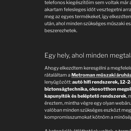
telefonos kiegészítőim sem voltak már 
akartam felesleges időt vesztegetni arr
meg az egyes termékeket, így elkezdtem
után, ahol minden szükséges műszaki es
beszerezhetek.
Egy hely, ahol minden megtal
Ahogy elkezdtem keresgélni a megfelel
rátaláltam a
Metroman műszaki áruhá
lenyűgözött:
autó hifi rendszerek, 12-2
biztonságtechnika, okosotthon megol
kapunyitók és beléptető rendszerek
, 
éreztem, mintha végre egy olyan webáruh
valóban minden szükséges eszközt megta
kompromisszumokat kötnöm a minőség