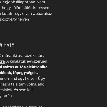
a legjobb állapotban. Nem
a, hogy külön-külön keressem
 kutatni egy olyan webáruház
zközt egy helyen
álható
ő műszaki eszközök után,
zra
. A kínálatuk egyszerűen
4 voltos autós elektronika,
dások, tápegységek,
mind-mind egy helyen. Úgy
ázra találtam volna, ahol
lálok, és nem kell
 terén.