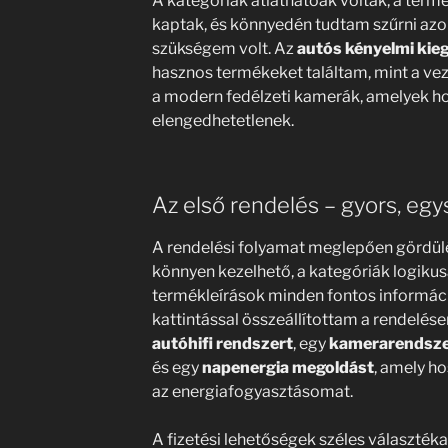
A kategóriák átláthatóak voltak, a termé
kaptak, és könnyedén tudtam szűrni azo
szükségem volt. Az
autós kényelmi kie
hasznos termékeket találtam, mint a vez
a modern fedélzeti kamerák, amelyek h
elengedhetetlenek.
Az első rendelés – gyors, eg
A rendelési folyamat meglepően gördülé
könnyen kezelhető, a kategóriák logikusa
termékleírások minden fontos informác
kattintással összeállítottam a rendelés
autóhifi rendszert
, egy
kamerarendsze
és egy
napenergia megoldást
, amely h
az energiafogyasztásomat.
A fizetési lehetőségek széles választéka