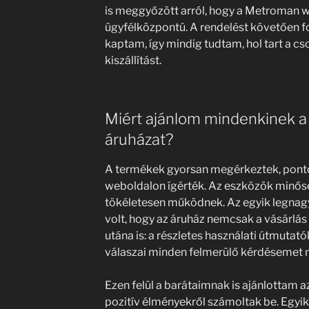
is meggyőzött arról, hogy a Metroman 
ügyfélközpontú. A rendelést követően f
kaptam, így mindig tudtam, hol tart a 
kiszállítást.
Miért ajánlom mindenkinek 
áruházat?
A termékek gyorsan megérkeztek, ponto
weboldalon ígérték. Az eszközök minőség
tökéletesen működnek. Az egyik legna
volt, hogy az áruház nemcsak a vásárlás 
utána is: a részletes használati útmutató
válaszai minden felmerülő kérdésemet 
Ezen felül a barátaimnak is ajánlottam az
pozitív élményekről számoltak be. Egyi